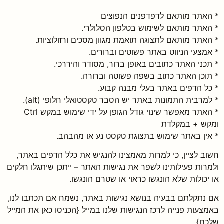
* האתר מותאם לדפדפנים הנפוצים
* האתר מותאם לשימוש בטלפון הסלולרי.
* האתר מותאם לתצוגה תואמת מגוון מסכים ורזולוציות.
* אמצעי הניווט באתר פשוטים וברורים.
* תכני האתר כתובים באופן ברור, מסודר והיררכי.
* תוכן האתר כתוב בשפה פשוטה וברורה.
* כל הדפים באתר בעלי מבנה קבוע.
* למרבית התמונות באתר יש הסבר טקסטואלי חלופי (alt).
* האתר מאפשר שינוי גודל הגופן על ידי שימוש במקש Ctrl
ומקש + במקלדת
* אין באתר שימוש בתצוגת טקסט נע או מהבהב.
חשוב לציין, כי למרות מאמצינו להנגיש את כלל הדפים באתר,
ולמרות פעילותינו לשפר את נגישות האתר – ייתכן שיתגלו חלקים
או יכולות שלא הונגשו כראוי או שטרם הונגשו.
אם נתקלתם בבעיה בנושא נגישות באתר, נשמח אם תכתבו לנו,
באמצעות פנייה לרכז הנגישות שלנו במייל {הכניסו כאן את המייל
שלכם}.