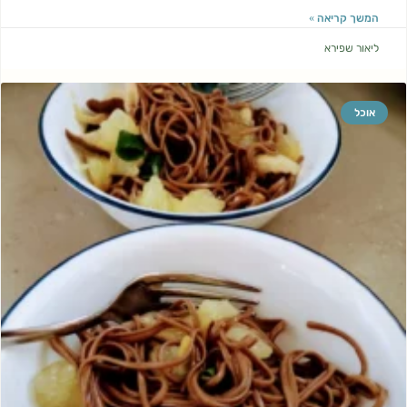
המשך קריאה »
ליאור שפירא
אוכל