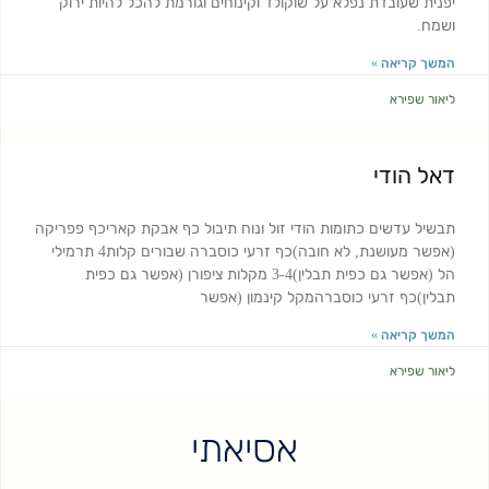
יפנית שעובדת נפלא על שוקולד וקינוחים וגורמת להכל להיות ירוק
ושמח.
המשך קריאה »
ליאור שפירא
דאל הודי
תבשיל עדשים כתומות הודי זול ונוח תיבול כף אבקת קאריכף פפריקה
(אפשר מעושנת, לא חובה)כף זרעי כוסברה שבורים קלות4 תרמילי
הל (אפשר גם כפית תבלין)3-4 מקלות ציפורן (אפשר גם כפית
תבלין)כף זרעי כוסברהמקל קינמון (אפשר
המשך קריאה »
ליאור שפירא
אסיאתי