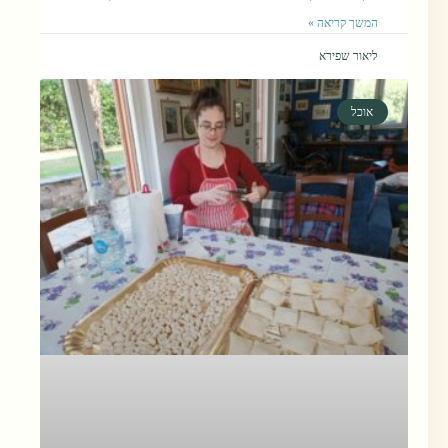
המשך קריאה »
ליאור שפירא
אוכל