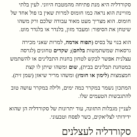
סקורדליה היא מנת פתיחה מהמטבח היווני. לעין בלתי
מזויינת הוא נראה כמו חומוס למרות שאין בו פול אחד של
חומוס. הוא מצריך מעט מאוד עבודה שלכם ורק משהו
שיטחן את הסיפור: ומעבד מזון, בלנדר או בלנדר מוט.
הוא בנוי על בסיס (
תפוח אדמה
, למרות שאני מכירה
גרסאות שמשתמשות
בלחם
);
שקדים
טחונים (לגרסה
עצלנית אפשר לבקש לטחון בחנות התבלינים או להשתמש
במטחנת תבלינים בבית),
שום
ומשהו שיתן לו קצת
חמצמצות (
לימון או חומץ
) ומשהו מריר שיאזן (שמן זית).
המתכון נשמר במקרר כמה ימים, ולילה במקרר עושה טוב
להתגבשות הטעמים שלו.
לעניין מגבלות התזונה, עוד יתרונות של סקורדליה הן שהוא
ידידותי לצליאקים, כשר לפסח וטבעוני.
סקורדליה לעצלנים