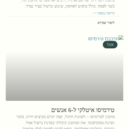
מתכון לקניידלך של סבתא נילי, רכים וארומטיים. מתכון קל,
כשר לפסח. כולל טיפים לאחסון, שינוע ובישול בציר נפרד.
קריאה נוספת >>
ליאור שפירא
אוכל
טירמיסו איטלקי ל-6 אנשים
מתכון לטירמיסו – לשונות חתול, קפה וקרם מביצים חיות, סוכר
וגבינת מסקרפונה. את המתכון קיבלתי בסדנת בישול אמל
ברברה, בשלנית איטלקייה. כדאי להכין לפחות לילה מראש!