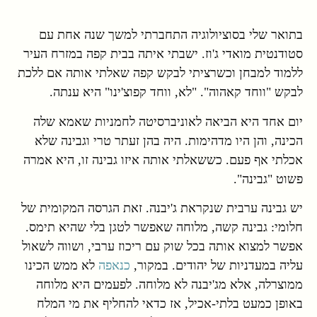
בתואר שלי בסוציולוגיה התחברתי למשך שנה אחת עם
סטודנטית מואדי ג'וז. ישבתי איתה בבית קפה במזרח העיר
ללמוד למבחן וכשרציתי לבקש קפה שאלתי אותה אם ללכת
לבקש "ווחד קאהוה". "לא, ווחד קפוצ'ינו" היא ענתה.
יום אחד היא הביאה לאוניברסיטה לחמניות שאמא שלה
הכינה, והן היו מדהימות. היה בהן זעתר טרי וגבינה שלא
אכלתי אף פעם. כששאלתי אותה איזו גבינה זו, היא אמרה
פשוט "גבינה".
יש גבינה ערבית שנקראת ג'יבנה. זאת הגרסה המקומית של
חלומי: גבינה קשה, מלוחה שאפשר לטגן בלי שהיא תימס.
אפשר למצוא אותה בכל שוק עם ריכוז ערבי, ושווה לשאול
עליה במעדניות של יהודים. במקור,
כנאפה
לא ממש הכינו
ממוצרלה, אלא מג'יבנה לא מלוחה. לפעמים היא מלוחה
באופן כמעט בלתי-אכיל, אז כדאי להחליף את מי המלח