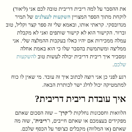
את ההסבר על למה ריבית דריבית טובה לכם אני (ליאור)
לוקחת מתוך הספר המצויין
השקעות לעצלנים
של תמיר
מנדובסקי. קראתי אותו, ובאמא שלי זה ספר קצר וקליל, טוב
וברור. הקישור הוא לא קישור שותפים ואני לא מקבלת
עמלה ממכירות אם יהיו כאלו בעקבות ההמלצה שלי. אני
ממליצה ומשתמשת בהסבר שלו כי הוא באמת אחלה
ומסביר איך ריבית דריבית יכולה לעשות טוב
להשקעות
שלכם
.
רגע לפני כן אני רוצה לכתוב איך זה עובד. מי שאין לו כוח
למתמטיקה יכול לדלג ישר לכותרת הבאה.
איך עובדת ריבית דריבית?
הלוואות וחסכונות נחלקות ל"
קרן
" – שזה הסכום שאתם
מפקידים בעצמכם או שאתם חייבים, ו"
ריבית
", שזה מה
שאתם (או המלווה) מקבלים כצ'ופר על הכסף שלכם.