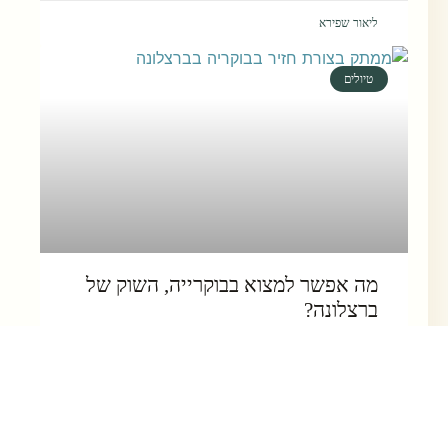
ליאור שפירא
טיולים
מה אפשר למצוא בבוקרייה, השוק של
ברצלונה?
הבוקרייה הוא ה-שוק של ברצלונה. הוא הכי גדול והכי
עתיק בעיר. אלו כמה דברים בולטים שאפשר למצוא בו –
לאכול במקום, להביא חזרה לחדר או להביא מזכרת
לארץ.
המשך קריאה »