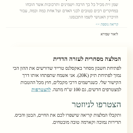
שמן זית מכיל כל כך הרבה ויטמינים ותרכובות אשר הוכחו
במחקרים רבים כטובים לבני האדם ועל אחת כמה וכמה, עבור
הזיכרון האנושי לשמו התכנסנו.
קריאה נוספת >>
ליאור שפירא
המלצה מסחרית לעזרה הדדית
לפתיחת חשבון מסחר באקסלנס טרייד שדורשים את ההון הכי
נמוך לפתיחת תיק (20K). אני אשמח שתפתחו אותו דרך
הקישור שלי. כשנרשמים דרכי מקבלים, חוץ מכל ההטבות
למצטרפים חדשים, גם 100 ש"ח מתנה.
להצטרפות
הצטרפו לניוזטר
ותקבלו המלצות קריאה שישפרו לכם את החיים, הבטן והכיס.
תדירות נמוכה וקארמה טובה מובטחים.