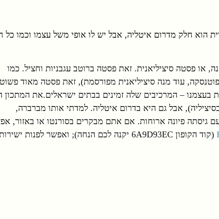
ית הוא חלק מדרום איטליה, אבל יש לו אופי משל עצמו וכמו כל ח
 או פסטה סיציליאנית. זאת פסטה ברוטב עגבניות וחציל. כמו
וטנסקה, עוד מנה סיציליאנית מפורסמת), זאת פסטה מאוד פשוט
ית בעצמנו – המרכיבים שלה זמינים בבתים ישראלים.את המתכון ה
סיציליה), אבל גם היא בדרום איטליה. למדתי אותו מברברה,
 גיסתה פיונה ארוחות. אם אתם מבקרים בסורנטו או באזור, אפ
(קוד הקופון 6A9D93EC יקנה לכם הנחה); ואפשר לפנות ישירות