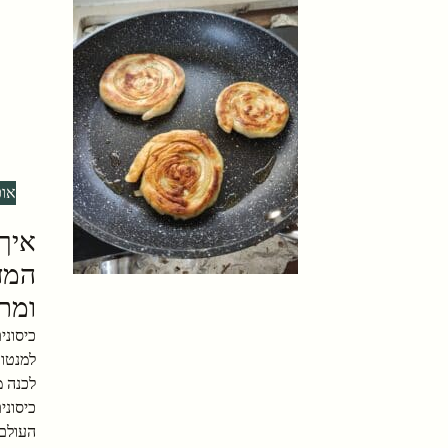
אוכ
איך 
המד
ומתכ
כיסוני
למנטו א
לכנה 
כיסוני
העולם