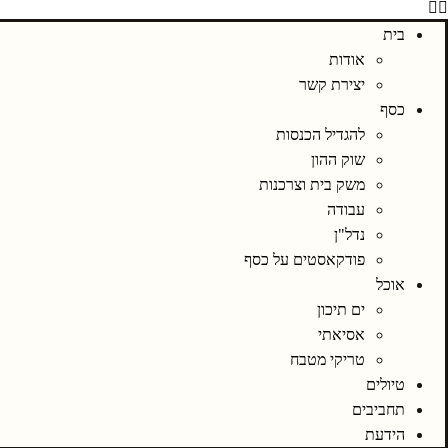
בית
אודות
יצירת קשר
כסף
להגדיל הכנסות
שוק ההון
משק בית וצרכנות
עבודה
נדל"ן
פודקאסטים על כסף
אוכל
ים תיכון
אסיאתי
טריקי מטבח
טיולים
תחביבים
הידעת