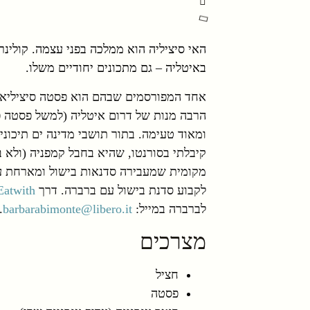
האי סיציליה הוא ממלכה בפני עצמה. קולינר
באיטליה – גם מתכונים יחודיים משלו.
אחד המפורסמים שבהם הוא פסטה סיציליאנה,
הרבה מנות של דרום איטליה (למשל פסטה פ
ומאוד טעימה. בתור תושבי מדינה ים תיכונ
קיבלתי בסורנטו, שהיא בחבל קמפניה (ולא ב
מקומית שמעבירה סדנאות בישול ומארחת עם
לקבוע סדנת בישול עם ברברה. דרך
Eatwith
לברברה במייל:
barbarabimonte@libero.it
.
מצרכים
חציל
פסטה