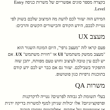
בקצרה מספר סוגים אפשריים של משרות כניסה Entry
Level.
המידע הזה יעזור לכם לדעת מה המיצוב שלכם בשוק לפי
נטיית לבכם, הידע הקודם והכישורים הקשים והרכים:
מעצב UX
פעם קראו לזה "מעצב גרפי", היום המונח השגור הוא
"מעצב ממשק משתמש"
UI
או "חווית משתמש"
UX
. אם
יש לכם עין טובה לעיצוב וחוש טעם מפותח, יתכן שזה
התפקיד בשבילכם. יעזור גם אם כבר יש לכם ידע קודם
בתוכנות גרפיות כגון פוטושופ.
משרות QA
בעלי תשומת לב גבוהה לפרטים? נטייה לדקדקנות
ופרפקציוניזם? אלו יכולות שניתן למנף למשרות בדיקה ידנית
או אוטומטית של אתרים, אפליקציות ומוצרי תוכנה.