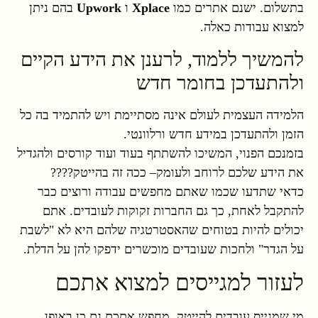
בתשלום. ישנם אתרים כמו
Xplace
ו
Upwork
בהם ניתן
למצוא עבודות כאלה.
להמשיך ללמוד, לרענן את הידע הקיים
ולהתעדכן בחומר חדש
הלמידה העצמית לעולם אינה מסתיימת ויש להתמיד בה כל
הזמן ולהתעדכן במידע חדש ורלוונטי.
בזמנכם הפנוי, המשיכו להשתתף בעוד ועוד קורסים ולהגדיל
את הידע שלכם לרוחב ולעומק– ככה זה בהייטק????
כדאי שתדעו שכמו שאתם מחפשים עבודה ורוצים כבר
להתקבל לאחת, כך גם החברות זקוקות לעובדים. אתם
יכולים להיות בטוחים שהאסטרטגיה שלהם היא לא "לשבת
על הגדר" ולחכות שעובדים מוכשרים ידפקו להן על הדלת.
לעזור למגייסים למצוא אתכם
מי שמגייס עובדים להייטק, מחפש אתכם גם כן באופן