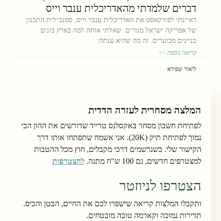
דברים שלמדתי מהאדריכלית ענבר וייס
ראיינתי לפודקאסט את האדריכלית ענבר וייס, סמנכ״לית התכנון
של אפריקה ישראל מגורים. שאלתי אותה למה בארץ בונים
בניינים מכוערים. זה מה שהיא ענתה:
קריאה נוספת >>
ליאור שפירא
המלצה מסחרית לעזרה הדדית
לפתיחת חשבון מסחר באקסלנס טרייד שדורשים את ההון הכי
נמוך לפתיחת תיק (20K). אני אשמח שתפתחו אותו דרך
הקישור שלי. כשנרשמים דרכי מקבלים, חוץ מכל ההטבות
למצטרפים חדשים, גם 100 ש"ח מתנה.
להצטרפות
הצטרפו לניוזטר
ותקבלו המלצות קריאה שישפרו לכם את החיים, הבטן והכיס.
תדירות נמוכה וקארמה טובה מובטחים.