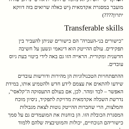
מועבר במסגרת אקדמאית (יש כאלה שרואים בזה דווקא
יתרון????)
Transferable skills
"כישורים בני-העברה" הם כישורים שניתן להעביר בין
תפקידים.
עולם ההייטק הוא דינאמי ונשען על חשיבה
חדשנית ומקורית. הראייה הזו גם באה לידי ביטוי בעת גיוס
עובדים.
ההתפתחויות הטכנולוגיות הן מהירות ודורשות עובדים
שידעו להתאים את עצמם לידע חדש ולהטמיע אותו, במידת
האפשר – לבד ומהר. לכן, אם בעולם התעסוקה ה"קלאסי",
נדרשת השכלה אקדמאית מדויקת לתפקיד, ניסיון מוכח
והמלצות, הרי שחברות ההייטק נוטות לצאת מגבולות
המסגרת הכובלת הזו. הן בוחנות את המועמדים גם על סמך
כישוריהם הנוכחיים, יכולות והמוטיבציה שלהם ללמוד