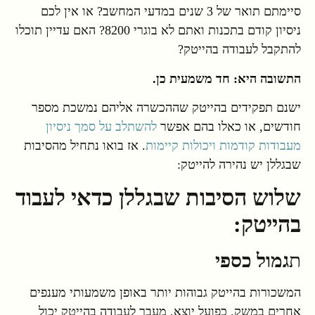
סיימתם תואר של 3 שנים במדעי המחשב? או אין לכם
ניסיון קודם בתכנות ואתם לא בוגרי 8200? האם עדיין תוכלו
להתקבל לעבודה בהייטק?
התשובה היא: חד משמעית כן.
ישנם תפקידים בהייטק שההכשרה אליהם נמשכת מספר
חודשים, או כאלו בהם אפשר
להשתלב על סמך ניסיון
מעבודות קודמות ויכולות קיימות
. אז בואו נתחיל מהסיבות
שבגללן יש נהירה להייטק:
שלוש הסיבות שבגללן כדאי לעבוד
בהייטק:
ת
גמול כספי
המשכורות בהייטק גבוהות יותר באופן משמעותי מענפים
אחרים במשק. כפועל יוצא, מעבר לעבודה בהייטק יכול