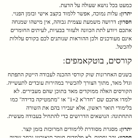
כמעט בכל נושא שעולה על הדעת.
יתרון:
עלות נמוכה, אפשר ללמוד בקצב אישי ובזמן הפנוי.
חסרון:
דרושה משמעת עצמית גבוהה, אין מישהו שמנחה
אתכם ויודע לתת הכוונה ולעזור בבעיות, לעיתים החומרים
אינם מעודכנים ולכן ההוראות שנותנים לכם בקורס עלולות
להכשל.
קורסים, בוטקאמפים:
בשנים האחרונות שוק קורסי ההכנה לעבודה הייטק התפתח
וגדל מאד, מתוך הצורך להכשיר במהירות עובדים לתעשייה.
הקורסים האלה ממוקדים מאד בתוכן שהם מעבירים. לא
ילמדו אתכם שם "חדו"א 1+2" או "מתמטיקה בדידה" כמו
בלימודי תואר ראשון, אלא יעבירו בהם את השורה
התחתונה: הנושאים הדרושים כדי להתחיל בעבודה מעשית.
יתרון:
מסגרת מסודרת ללימודים המרוכזת בזמן קצר.
חסרון:
יקר יחסית, לא מלמדים חומר תיאורטי נרחב שהיה