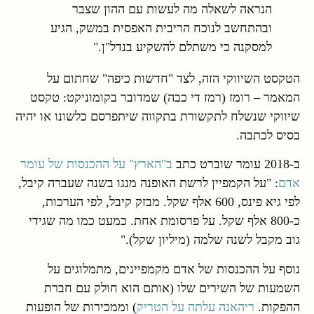
הנראה לשאלה מה לעשות עם ההון שצבר
ובהתחשב לנוכח הריבית האפסית במשק, הגיע
למסקנה כי משתלם להשקיע בנדל"ן."
הטקסט השיווקי הזה, לצד "חדשות כיפה" שחתום על
המאמר – רומז (רמז די כבה) שמדובר בקומוניקט: טקסט
שיווקי שנשלח לתקשורת בתקווה שיתפרסם כלשונו או יהיה
בסיס לכתבה.
ב-2018 עומר שוברט כתב
ב"הארץ" על ההכנסות של עומר
אדם
: "על הקמפיין לרשת האופנה מנגו בשנה שעברה קיבל,
לפי גיא פינס, 600 אלף שקל. מבזק קיבל, לפי הערכות,
כ-800 אלף שקל. על פרסומת אחת. כמעט כמו מה שגידי
גוב מקבל לשנה שלמה (מיליון שקל)."
נוסף על ההכנסות של אדם מקמפיינים, מתמלוגים על
השמעות של השירים שלו (אותם הוא חולק עם חברת
ההפקות.
ריהאנה עלתה על הטריק
) וממכירות של הופעות