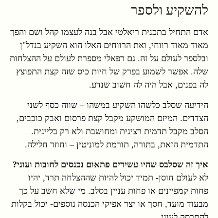
להשקיע ולספר
אדם התחיל בתכנית ריאלטי אבל בנה לעצמו קהל ושם והפך
מאוד מאוד רווחי, ואת הרווחים האלו הוא השקיע בנדל"ן
ובלספר לעולם על זה. גם רפאלי מספרת לעולם על ההצלחות
שלה. אפשר לשמוע בפרק של חיות כיס שזה קצת התפוצץ
לה בפנים, אבל היה לה חשוב שנדע.
הידיעה שסלב כלשהו השקיע במשהו – שווה כסף לשני
הצדדים. המיזם המושקע מקבל קצת פרסום ואבק כוכבים,
הסלב מקבל תדמית רצינית ומחושבת ולא רק בליינית.
התדמית הזאת, בתורה, תורמת למוניטין – וחוזר חלילה.
איך זה שסלבס שהיו עשירים פתאום נכנסים לחובות ועוני?
לא לעולם חוסן- תמיד יכול להיות שההצלחה תרד, יהיו
פחות קמפיינים או פחות עניין בסלב. מי שלא חשב על כך
מבעוד מועד, חסך או יצר אפיקי הכנסה נוספים- יכול בקלות
להתרסק לעוני.