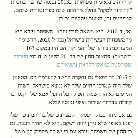
קריירה בינלאומית מפוארת. ב2013 נכנסה שותפה בחברת
"קרולינה למקה" כחלק מהחוזה שלה כפרזנטורית שלהם.
קמפיינים זרו, הצעות עסקיות גם כן.
ואז, ב-2015, היא נישאה לעדי עזרא. משפחת עזרא היא
מהמשפחות העשירות בישראל (נכון ל-2020, הרשימה
המעודכנת ביותר של דהמרקר, הם היו במקום 163
בישראל). פתאום ההון של בר, 20 מליון ש"ח לפי
הערכה
שפורסמה במאקו לקראת נישואיהם
.
ב-2015 בר רפאלי גם נחקרה בחשד להעלמת מס. הטיעון
שלה היה שמרכז החיים שלה לא נמצא בישראל, רשות
המיסים לא התרשמה והטילה עליה ועל אמא שלה קנס. בר
קיבלה עבודות שירות וציפי נכנסה לכלא.
גם אם מחר בבוקר יפסקו הקמפיינים של בר והמוניטין שלה
יפגע באופן שלא ניתן יהיה לשקם, היא לא תהיה רעבה. גם
כי ההון של משפחת עזרא וגם כי יש לה מספיק הון משל