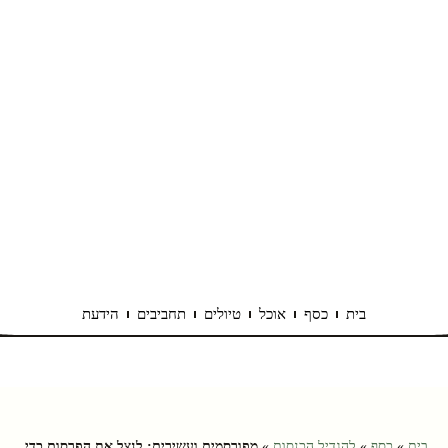
בית
כסף
אוכל
טיולים
תחביבים
הידעת
בית
»
כסף
»
להגדיל הכנסות
»
מפורסמים ועשירים: לנצל את הפרסום כדי