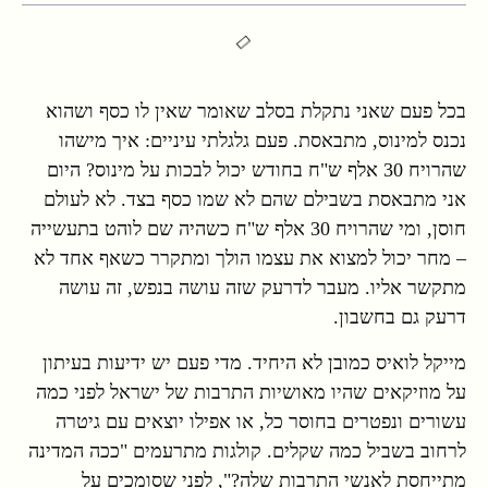
בכל פעם שאני נתקלת בסלב שאומר שאין לו כסף ושהוא
נכנס למינוס, מתבאסת. פעם גלגלתי עיניים: איך מישהו
שהרויח 30 אלף ש"ח בחודש יכול לבכות על מינוס? היום
אני מתבאסת בשבילם שהם לא שמו כסף בצד. לא לעולם
חוסן, ומי שהרויח 30 אלף ש"ח כשהיה שם לוהט בתעשייה
– מחר יכול למצוא את עצמו הולך ומתקרר כשאף אחד לא
מתקשר אליו. מעבר לדרעק שזה עושה בנפש, זה עושה
דרעק גם בחשבון.
מייקל לואיס כמובן לא היחיד. מדי פעם יש ידיעות בעיתון
על מוזיקאים שהיו מאושיות התרבות של ישראל לפני כמה
עשורים ונפטרים בחוסר כל, או אפילו יוצאים עם גיטרה
לרחוב בשביל כמה שקלים. קולגות מתרעמים "ככה המדינה
מתייחסת לאנשי התרבות שלה?", לפני שסומכים על