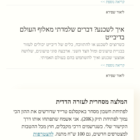
קריאה נוספת >>
ליאור שפירא
איך לשכנע? דברים שלמדתי מאלוף העולם
בדיבייט
כשרוצים לשכנע או להתווכח, כלים של דיבייט יכולים לעזור
בבניית טיעונים ומול הצד השני. ארבעה סוגי טיעונים, שלושה
אמצעי שכנוע ואיך להשתמש בהם בעולם האמיתי.
קריאה נוספת >>
ליאור שפירא
המלצה מסחרית לעזרה הדדית
לפתיחת חשבון מסחר באקסלנס טרייד שדורשים את ההון הכי
נמוך לפתיחת תיק (20K). אני אשמח שתפתחו אותו דרך
הקישור שלי. כשנרשמים דרכי מקבלים, חוץ מכל ההטבות
למצטרפים חדשים, גם 100 ש"ח מתנה.
להצטרפות