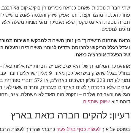
שתי חברות נוספות שאתם כנראה מכירים הן בוקינג.קום ואיירבנב.
פחות הכנסה מהצד וקצת יותר אפיק שיווק והכנסה לאנשים שיש להם
חברה נוספת היא גט טקסי, שלא מעסיקה נהגי מוניות משלה אלא 
נהגים לנוסעים.
נראה שתחום ה"שידוך" בין נותן השירות למבקש השירות תמורת
ויגדל בגלל הביקוש להכנסה צדדית לנותני השירותים והעלות ה
של הפעלת אופרציה כזאת.
אההערכה המלומדת שלי היא שגם אם יש חברות ישראליות כאלו – ה
בחו"ל בגלל שהשוק בישראל קטן מאוד. 9 מליון יש
נמוך לעומת 328 מליון תושבים בארה"ב, או 572
ערבים שלא בהכרח גולשים באתרים בעברית, וחרדים שאני לא יוד
הגלישה והעבודה שלהם – והקהל הזה מאוד לא משתלם. אגב, תחו
דומה הוא
שיווק שותפים
.
רעיון: להקים חברה כזאת בארץ
בפוסט על איך
לעשות כסף
ב
גיל צעיר
כתבתי שהדרך לעשות הרבה 