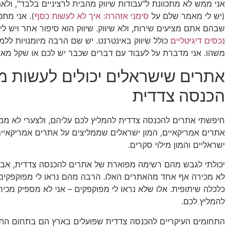
אני ממש לא מתכוונת ל"עבודות שיווק מהבית לרציניים בלבד", ול
(יש לי מאמר שלם על
סימני אזהרה: איך לא לעשות כסף
). אני מתכ
שבהם אתם מציעים שירות, ולא שיווק. שיווק הוא סיפור אחר ויש ל
נכסים דיגיטליים
כולל שיווק באינטרנט. יש שם הרבה מיומנויות ללמ
משהו. אני מדברת על לעבוד עם דברים שכבר יש לכם או שקל מאוד
אתרים שישראלים יכולים לעשות 
הכנסה צדדית
חיפשתי אתרים להכנסה צדדית להמליץ לכם עליהם, ולצערי לא ממ
אתרים אמריקאיים, המון ישראלים שממליצים על אתרים אמריקאיי
ישראליים והמון מילוי סקרים.
יכולתי לגבש מהם רשימה מפוארת של אתרים להכנסה צדדית, אב
לא מכירה אף אחד מהאתרים האלו. הרבה מהם נראו לי מפוקפקים, 
כלכלה שיתופית. אלו שלא נראו לי מפוקפקים – אני לא מספיק מכיר
להמליץ לכם.
התחומים העיקריים להכנסה צדדית שפועלים בארץ הם בתחום התיי