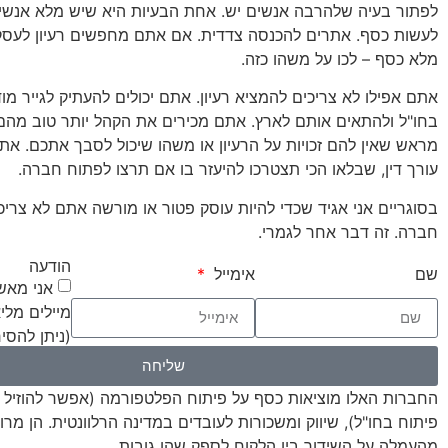
לפתור בעיה שלהרבה אנשים יש. אחת הבעיות היא שיש מלא אנשי
לעשות כסף. אתרים להכנסה צדדית. אם אתם מחפשים רעיון לעס
מלא כסף – לכו על משהו כזה.
אתם אפילו לא צריכים להמציא רעיון. אתם יכולים להעתיק לגייר מ
בחו"ל ולהתאים אותם לארץ. אתם מכירים את הקהל יותר טוב מהם,
מראש שאין להם זכויות על הרעיון או משהו שיכול לסבך אתכם. את 
עורך דין, שבלאו הכי תצטרכו להיעזר בו אם תרצו לפתוח חברה.
בסוגריים אני אגיד שכדי להיות עוסק פטור או מורשה אתם לא צריכ
חברה. זה דבר אחר לגמרי.
הודעה
שם
אימייל
אני מאש
מיילים מלי
(ניתן להסי
שליחה
החברות האלו מוציאות כסף על פיתוח הפלטפורמה (אפשר להוזיל 
פיתוח בחו"ל), שיווק ומשכורות לעובדים במדינה הרלוונטית. הן מרו
מהעמלה על השידוך בין הלקוח לספק שהן גובות.