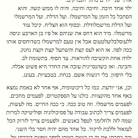
ילד אחד חיכה. וחיכה וחיכה. והיה לו ממש קשה. והוא
הסתכל כל הזמן על המרשמלו. ועל הדלת. ועל המרשמלו
ועל הדלת מרשמלודלת. ובסוף הוא הצליח. קיבל עוד
מרשמלו. מיד הוא דחס את שניהם אל פיו בן הארבע וניסה
ללעוסלבלועלטעום אבל אין טעם למרשמלו כשדוחסים אותו
ככה לפה. אז הוא לעס קצת והשתעל קצת וקצת נחנק.
ילדה אחת הקשיבה להוראות. עד הסוף. בתשומת לב.
והבינה. ואז כשהנסיינית עזבה את החדר היא פשוט אכלה.
בלי חיפזון. בלי רגשות אשם. בנחת. בטבעיות. בעונג.
וכן, אני יודעת. כמו כל דיכוטומיה, אף אחד לא באמת נמצא
באף אחד מהקצוות. כולנו על הספקטרום. לפעמים מחכים.
לפעמים מרשמלו. וזה טוב ככה. כי ככה החיים. מה לעשות,
לפעמים צריך לכתוב עבודה על פסיכולוגיה ופוליטיקה למרות
שמה לזה ולחלומך לטפל באנשים. ולפעמים צריך לזרוק הכל
לעזאזל וללכת לרקוד. כל אחד מהם יהיה חסר בלי השני.
ורק כתבתי את זה כי בעצם רציתי לספר שפעם דיברתי על