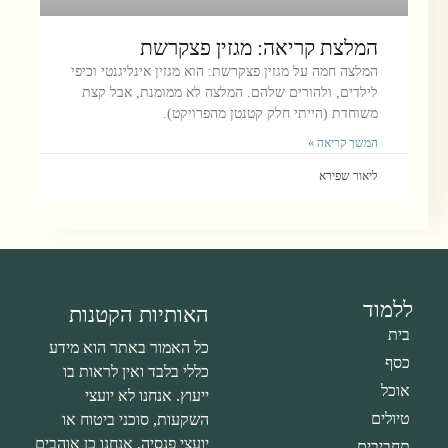
המלצת קריאה: מגזין פצקרשת
המלצה חמה על מגזין פצקרשת: הוא מגזין אינליגנטי וכיפי
לילדים, ולהורים שלהם. המלצה לא ממומנת, אבל קצת
משוחדת (הייתי חלק קטנטן מהפרויקט).
המשך קריאה »
ליאור שפירא
ללמוד
האותיות הקטנות
בית
כל האמור באתר הוא מידע
כסף
כללי בלבד ואין לראות בו
אוכל
ייעוץ. אנחנו לא יועצי
טיולים
השקעות, סוכני ביטוח או
יועצי פנסיה, אנחנו כן אוהבים
תחביבים