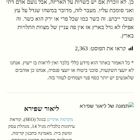
כן. לא זוכרת אם יש כשרות על האריזה, אבל נועם אדם דתי
ואני סומכת עליו. מעבר לזה, מדובר במשהו שגדל על עץ
ועובר ייבוש. זה כשר כמו שכל פרי או ירק הוא כשר. זה
אפילו לא גדל בארץ אז אין פה עניין של מצוות התלויות
בארץ.
קראו את הפוסט:
2,363
* כל האמור באתר הוא מידע כללי בלבד ואין לראות בו ייעוץ. אנחנו
לא יועצי השקעות, סוכני ביטוח או יועצי פנסיה, אנחנו כן אוהבים
שלאנשים יש יותר כסף פנוי ושמחים לעזור בזה.
ליאור שפירא
מקדמת אתרים
בגוגל (SEO), קוראת
עיתונות כלכלית מגיל 14, מנהלת עסק
ומשק בית. מאמינה בתכנון קדימה,
בעצלנות מתוכננת מראש ושעבודה