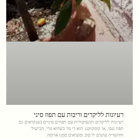
רעיונות לליקרים וריבות עם תפוז סיני
רעיונות לליקרים וקונפיטורות עם תפוזים סיניים (שנקראים גם
תפוז ננסי, או קומקווט). הוא די מר כשהוא טרי, הבישול
וההשריה עושים לו טוב ומוציאים ממנו ארומה.