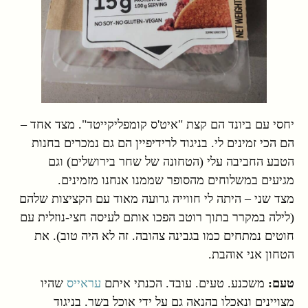
יחסי עם ביונד הם קצת "איט'ס קומפליקייטד". מצד אחד –
הם הכי זמינים לי. בניגוד לרידיפיין הם גם נמכרים בחנות
הטבע החביבה עלי (הטחונה של שחר בירושלים) וגם
מגיעים במשלוחים מהסופר שממנו אנחנו מזמינים.
מצד שני – היתה לי חווייה גרועה מאוד עם הקציצות שלהם
(לילה במקרר בתוך רוטב הפכו אותם לעיסה חצי-נוזלית עם
חוטים נמתחים כמו בגבינה צהובה. זה לא היה טוב). את
הטחון אני אוהבת.
טעם:
משכנע. טעים. עובד. הכנתי איתם
עראייס
שהיו
מצויינים ונאכלו בהנאה גם על ידי אוכל בשר. בניגוד