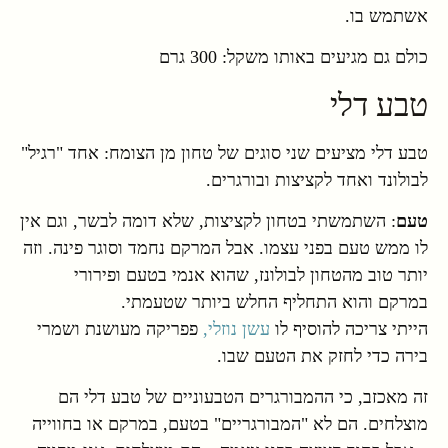
אשתמש בו.
כולם גם מגיעים באותו משקל: 300 גרם
טבע דלי
טבע דלי מציעים שני סוגים של טחון מן הצומח: אחד "רגיל"
לבולונד ואחד לקציצות ובורגרים.
טעם
: השתמשתי בטחון לקציצות, שלא דומה לבשר, וגם אין
לו ממש טעם בפני עצמו. אבל המרקם נחמד וסוגר פינה. וזה
יותר טוב מהטחון לבולונז, שהוא אנמי בטעם ופירורי
במרקם והוא התחליף החלש ביותר שטעמתי.
הייתי צריכה להוסיף לו
עשן נוזלי,
פפריקה מעושנת ושמרי
בירה כדי לחזק את הטעם שבו.
זה מאכזב, כי ההמבורגרים הטבעוניים של טבע דלי הם
מוצלחים. הם לא "המבורגריים" בטעם, במרקם או בחווייה