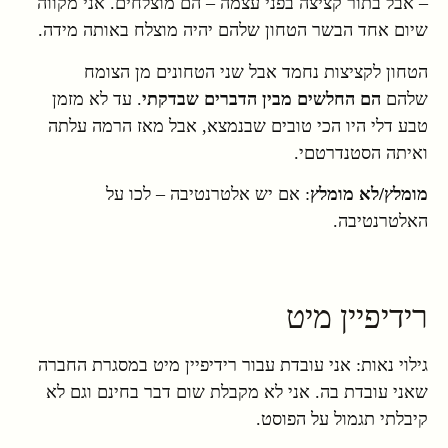
– אבל בתור קציצה בפני עצמה – הם מוצלחים. אני מקווה
שיום אחד הבשר הטחון שלהם יהיה מוצלח באותה מידה.
הטחון לקציצות נחמד אבל שני הטחונים מן הצומח
שלהם
הם החלשים מבין הדברים שבדקתי
. עד לא מזמן
טבע דלי היו הכי טובים שבנמצא, אבל מאז הרמה עלתה
ואיתה הסטנדרטםי.
מומלץ/לא מומלץ
: אם יש אלטרנטיבה – לכו על
האלטרנטיבה.
רידיפיין מיט
גילוי נאות: אני עובדת עבור רידיפיין מיט במסגרת החברה
שאני עובדת בה. אני לא מקבלת שום דבר בחינם וגם לא
קיבלתי תגמול על הפוסט.