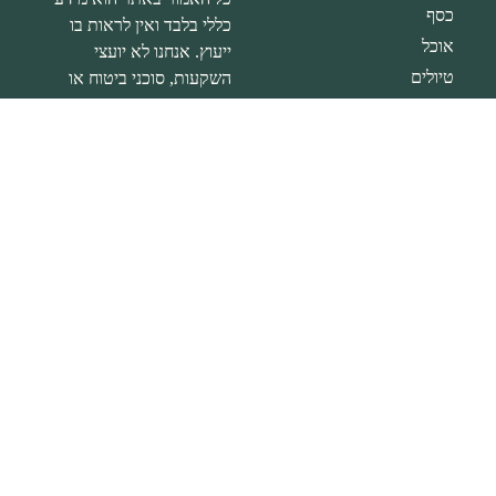
כסף
כללי בלבד ואין לראות בו
אוכל
ייעוץ. אנחנו לא יועצי
טיולים
השקעות, סוכני ביטוח או
יועצי פנסיה, אנחנו כן אוהבים
תחביבים
שלאנשים יש יותר כסף פנוי
הידעת
ושמחים לעזור בזה.
חלק מהקישורים באתר הם
קישורי שותפים שמניבים לנו
עמלה בעת ביצוע רכישה
אחרי לחיצה על הקישורים.
לכם הקוראים זה לא עולה
שקל נוסף וזה עוזר לנו
להמשיך ולכתוב לכם תכנים.
הצהרת נגישות
|
מדיניות
פרטיות