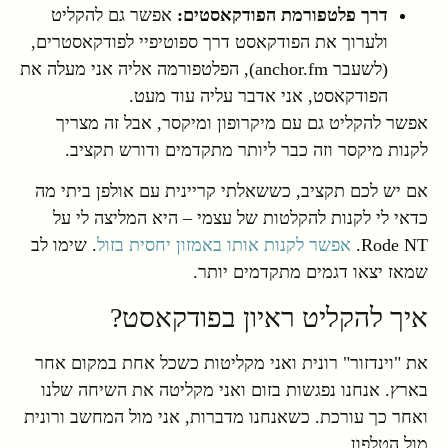
דרך פלטפורמת הפודקאסטים:
אפשר גם להקליט
ולערוך את הפודקאסט דרך ספוטיפיי לפודקאסטרים,
(לשעבר anchor.fm), הפלטפורמה אליה אני מעלה את
הפודקאסט, אני אדבר עליה עוד מעט.
אפשר להקליט גם עם מיקרופון ומיקסר, אבל זה מצריך
לקנות מיקסר וזה כבר ליותר מתקדמים ודורש תקציב.
אם יש לכם תקציב, כששאלתי קריינית עם אולפן ביתי מה
כדאי לי לקנות להקלטות של עצמי – היא המליצה לי על
Rode NT.
אפשר לקנות אותו באמזון יחסית בזול
. שימו לב
שמאז יצאו דגמים מתקדמים יותר.
איך להקליט ראיון בפודקאסט?
את "וינדזור" רונית ואני מקליטות כשכל אחת במקום אחר
בארץ. אנחנו נפגשות בזום ואני מקליטה את השיחה שלנו
ואחר כך עורכת. כשאנחנו מדברות, אני מול המחשב ורונית
מול הטלפון.