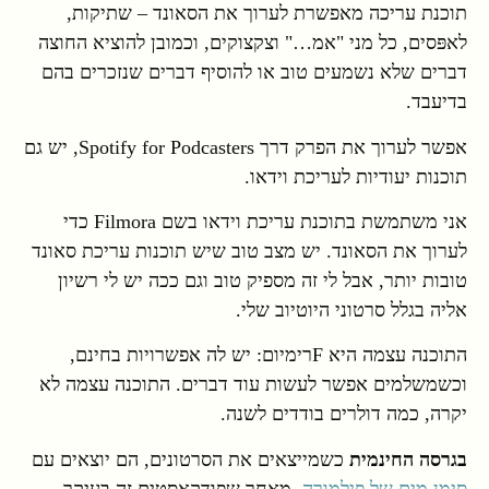
תוכנת עריכה מאפשרת לערוך את הסאונד – שתיקות,
לאפּסים, כל מני "אמ…" וצקצוקים, וכמובן להוציא החוצה
דברים שלא נשמעים טוב או להוסיף דברים שנזכרים בהם
בדיעבד.
אפשר לערוך את הפרק דרך Spotify for Podcasters, יש גם
תוכנות יעודיות לעריכת וידאו.
אני משתמשת בתוכנת עריכת וידאו בשם Filmora כדי
לערוך את הסאונד. יש מצב טוב שיש תוכנות עריכת סאונד
טובות יותר, אבל לי זה מספיק טוב וגם ככה יש לי רשיון
אליה בגלל סרטוני היוטיוב שלי.
התוכנה עצמה היא Fרימיום: יש לה אפשרויות בחינם,
וכשמשלמים אפשר לעשות עוד דברים. התוכנה עצמה לא
יקרה, כמה דולרים בודדים לשנה.
בגרסה החינמית
כשמייצאים את הסרטונים, הם יוצאים עם
סימן מים של פילמורה
. מאחר שפודקאסטים זה בעיקר