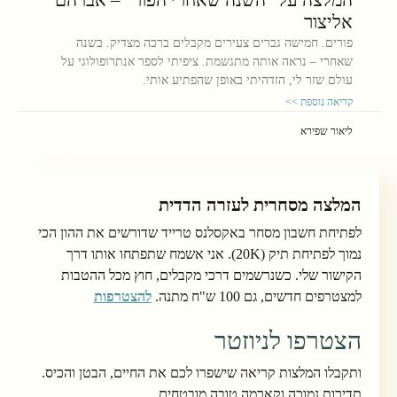
אליצור
פורים. חמישה גברים צעירים מקבלים ברכה מצדיק. בשנה
שאחרי – נראה אותה מתגשמת. ציפיתי לספר אנתרופולוגי על
עולם שזר לי, הזדהיתי באופן שהפתיע אותי.
קריאה נוספת >>
ליאור שפירא
המלצה מסחרית לעזרה הדדית
לפתיחת חשבון מסחר באקסלנס טרייד שדורשים את ההון הכי
נמוך לפתיחת תיק (20K). אני אשמח שתפתחו אותו דרך
הקישור שלי. כשנרשמים דרכי מקבלים, חוץ מכל ההטבות
למצטרפים חדשים, גם 100 ש"ח מתנה.
להצטרפות
הצטרפו לניוזטר
ותקבלו המלצות קריאה שישפרו לכם את החיים, הבטן והכיס.
תדירות נמוכה וקארמה טובה מובטחים.