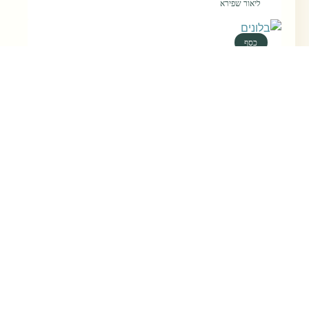
ליאור שפירא
כסף
איך להתחיל להשקיע בגיל מבוגר?
אם אתם בני 40-50 ורק עכשיו מתעוררים על החסכונות
שלכם – עוד לא איחרתם את הרכבת. איך לכפר כלכלית
על מה שלא ידעתם בגיל 20, מה היתרונות שלכם עכשיו
על פני עצמכם של גיל 20 ואיך להתחיל?
המשך קריאה »
ליאור שפירא