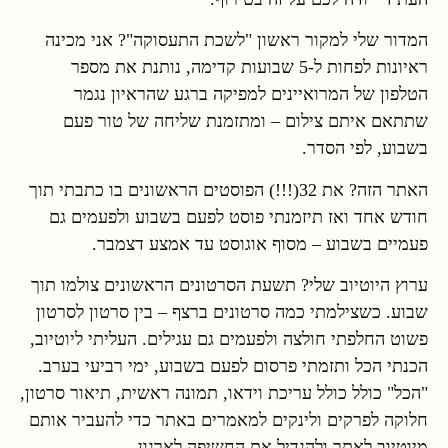
המדור שלי למקור ראשון "לשכת התעסוקה"? אני מכינה
ראיונות לפחות ל-5 שבועות קדימה, נותנת את מספר
הטלפון של המרואיינים למפיקה ברגע שהראיון נגמר
שתתאם איתם צילום – ומתזמנת שליחה של טור פעם
בשבוע, לפי הסדר.
האתר הזה? את 32(!!!) הפוסטים הראשונים בו כתבתי תוך
חודש אחד ואז תיזמנתי פוסט לפעם בשבוע ולפעמים גם
פעמיים בשבוע – מסוף אוגוסט עד אמצע דצמבר.
ערוץ היוטיוב שלי? תשעת הסרטונים הראשונים צולמו תוך
שבוע. כשצילמתי כמה סרטונים ברצף – בין סרטון לסרטון
פשוט החלפתי חולצה ולפעמים גם עגילים. העליתי ליוטיוב,
הכנתי הכל ותזמתי פרסום לפעם בשבוע, ימי רביעי בערב.
"הכל" כולל כולל עריכת וידאו, תמונה ראשית, תיאור סרטון,
חלוקה לפרקים ולינקים למאמרים באתר כדי להעביר אותם
מיוטיוב לאתר ולהגדיל את החשיפה לארגון.