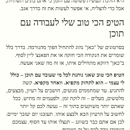
היא הולכת ונעשית פשוטה עם הזמן כי אתם בונים תשתיות,
אבל כדי להצליח, אי אפשר לעשות את זה כדרך אגב.
הטיפ הכי טוב שלי לעבודה עם
תוכן
בסרטונים של "כאן" נהוג להתחיל הפוך מהנורמה. בדרך כלל
שומרים את הנקודה הכי חזקה או את הפאנצ' ליין לסוף.
ב"כאן" דווקא מתחילים איתו, אז זה מה שאני אעשה.
הטיפ הכי טוב שאני נותנת לכל מי שעובד עם תוכן – כולל
לי עצמי – הוא לתחזק מקפיא. וואחד מקפיא.
קשה
להתניע. עד שמחממים מנועים, חושבים על רעיון, מבצעים,
מלטשים, מעלים – זה לוקח זמן. ולפעמים זה מתיש. ככל
שאתם יותר משוקעים בתוך זה – נעשה לכם קל יותר
לחשוב על הרעיון הבא ולבצע אותו. תעזבנו יום יעזבך ימיים.
לכן אם אתם כבר בשוונג – תנצלו אותו עד הסוף. עצמכם
העתידי יודה לכם על זה בטירוף.