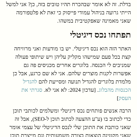
בדלת. זה לא אומר שבהכרח תהיו טובים בזה, כן? אני למשל
הייתי גרועה בניהול עמודי פייסוק כי זאת לא פלטפורמה
שאני מאמינה שאפקטיבית במשהו.
תפתחו נכס דיגיטלי
האתר הזה הוא נכס דיגיטלי. יש בו מודעות ואני מרוויחה
קצת בכל פעם שמישהו מקליק עליהן ויש שיתופי פעולה
שמניבים לי הכנסה. בלוגרים אחרים מכניסים פה גם
אפשרות לקנות מוצרים שלהם. אני לא שם כרגע, אבל כן
מלמדת בלוגרים להגדיל תנועה ומסייעת להם
להגדיל
הכנסות מהבלוג
. [עדכון 2024: לא אני לא.
סגרתי את
העסק
]
הרבה אנשים פותחים נכס דיגיטלי ומשלמים לכותבי תוכן
כדי לכתוב בו (ע"ע ההצעה לכתוב תוכן ל-SEO), אבל זה
שאני כותבת את התוכן שלי לנכס הדיגיטלי של עצמי אומר
שאני מקטינה הוצאות בצורה משמעותית וגם מייצרת תוכן