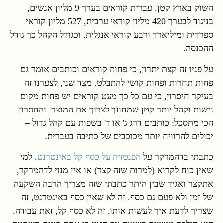
השוק בארץ קטן. עברית קוראים בערך 9 מליון אנשים,
בניגוד לבערך 420 מליון קוראי ערבית, 527 מליון קוראי
ספרדית ומיליארד ורבע קוראי אנגלית. וכגודל הקהל כך גודל
ההכנסה.
על פניו זה קצת יתרון, כי פחות קוראים וכותבים אומר גם
פחות תחרות ופחות קושי להתבלט. מצד שני, לצערנו זה
בעיקר חיסרון, כי עם כל כך מעט קוראים יש פחות מקום
נישות וקהל יותר קטן שמחונך לצרוך את המוצר. והחסרון
הכי מתסכל: כותבים דרג ג' או ד' בשפות עם קהל גדול –
יכולים להרוויח יותר מכוכבים של כתיבה בעברית.
כתבתי בדהמרקר על
הפנטזיה על כסף קל באינטרנט
. למי
שאין כוח לקרוא (למרות שזה קצר) או אין מנוי לדהמרקר,
אתקצר ואגיד שבין היתר כתבתי שזה מצריך הרבה השקעה
של זמן ולא פעם גם כסף. זה לא שאין כסף באינטרנט, זה
שצריך לדעת איך לעשות אותו. זה לא כסף קל, זאת עבודה.