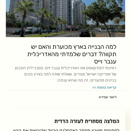
למה הבנייה בארץ מכוערת והאם יש
תקווה? דברים שלמדתי מהאדריכלית
ענבר וייס
ראיינתי לפודקאסט את האדריכלית ענבר וייס, סמנכ״לית התכנון
של אפריקה ישראל מגורים. שאלתי אותה למה בארץ בונים
בניינים מכוערים. זה מה שהיא ענתה:
קריאה נוספת >>
ליאור שפירא
המלצה מסחרית לעזרה הדדית
לפתיחת חשבון מסחר באקסלנס טרייד שדורשים את ההון