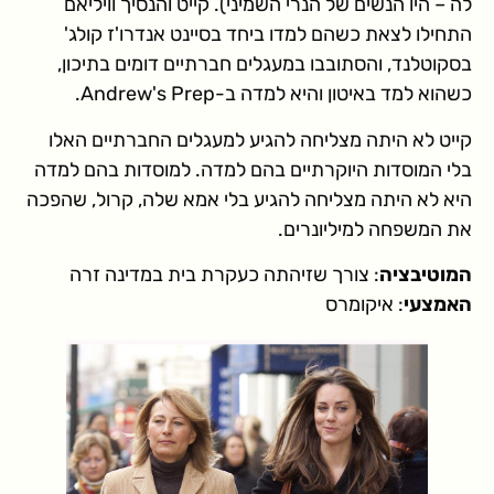
לה – היו הנשים של הנרי השמיני). קייט והנסיך וויליאם
התחילו לצאת כשהם למדו ביחד בסיינט אנדרו'ז קולג'
בסקוטלנד, והסתובבו במעגלים חברתיים דומים בתיכון,
כשהוא למד באיטון והיא למדה ב-Andrew's Prep.
קייט לא היתה מצליחה להגיע למעגלים החברתיים האלו
בלי המוסדות היוקרתיים בהם למדה. למוסדות בהם למדה
היא לא היתה מצליחה להגיע בלי אמא שלה, קרול, שהפכה
את המשפחה למיליונרים.
המוטיבציה
: צורך שזיהתה כעקרת בית במדינה זרה
האמצעי
: איקומרס