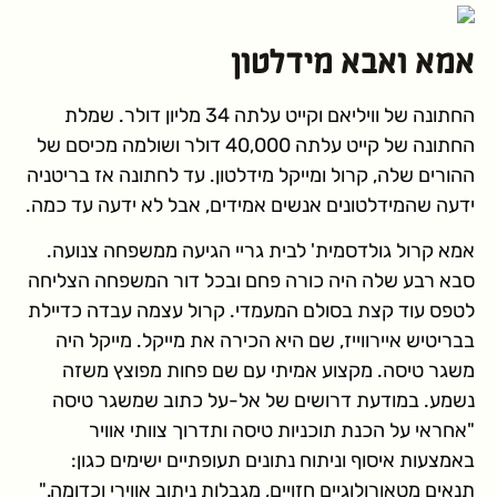
אמא ואבא מידלטון
החתונה של וויליאם וקייט עלתה 34 מליון דולר. שמלת
החתונה של קייט עלתה 40,000 דולר ושולמה מכיסם של
ההורים שלה, קרול ומייקל מידלטון. עד לחתונה אז בריטניה
ידעה שהמידלטונים אנשים אמידים, אבל לא ידעה עד כמה.
אמא קרול גולדסמית' לבית גריי הגיעה ממשפחה צנועה.
סבא רבע שלה היה כורה פחם ובכל דור המשפחה הצליחה
לטפס עוד קצת בסולם המעמדי. קרול עצמה עבדה כדיילת
בבריטיש איירווייז, שם היא הכירה את מייקל. מייקל היה
משגר טיסה. מקצוע אמיתי עם שם פחות מפוצץ משזה
נשמע. במודעת דרושים של אל-על כתוב שמשגר טיסה
"אחראי על הכנת תוכניות טיסה ותדרוך צוותי אוויר
באמצעות איסוף וניתוח נתונים תעופתיים ישימים כגון:
תנאים מטאורולוגיים חזויים, מגבלות ניתוב אווירי וכדומה."