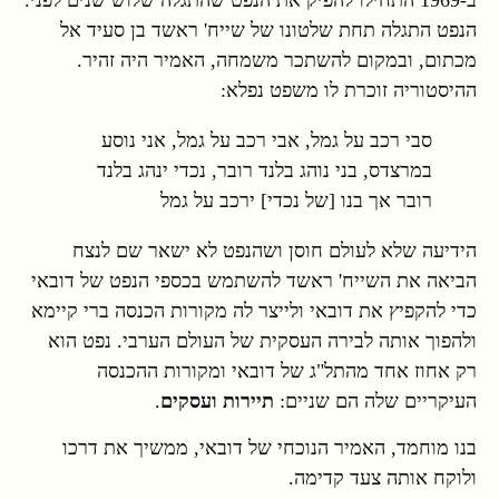
ב-1969 התחילו להפיק את הנפט שהתגלה שלוש שנים לפני.
הנפט התגלה תחת שלטונו של שייח' ראשד בן סעיד אל
מכתום, ובמקום להשתכר משמחה, האמיר היה זהיר.
ההיסטוריה זוכרת לו משפט נפלא:
סבי רכב על גמל, אבי רכב על גמל, אני נוסע
במרצדס, בני נוהג בלנד רובר, נכדי ינהג בלנד
רובר אך בנו [של נכדי] ירכב על גמל
הידיעה שלא לעולם חוסן ושהנפט לא ישאר שם לנצח
הביאה את השייח' ראשד להשתמש בכספי הנפט של דובאי
כדי להקפיץ את דובאי ולייצר לה מקורות הכנסה ברי קיימא
ולהפוך אותה לבירה העסקית של העולם הערבי. נפט הוא
רק אחוז אחד מהתל"ג של דובאי ומקורות ההכנסה
העיקריים שלה הם שניים:
תיירות ועסקים
.
בנו מוחמד, האמיר הנוכחי של דובאי, ממשיך את דרכו
ולוקח אותה צעד קדימה.