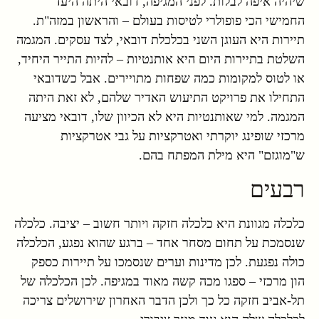
שיהיה איפה לבלות. לפני המגיפה, דובאי היתה היעד
החמישי הכי פופולרי לטיסות בעולם – והראשון במזה"ת.
תיירות היא העוגן השני בכלכלת דובאי, לצד עסקים. המגמה
השלטת בתיירות היום היא אותנטיות – להיות התייר היחיד,
או לטוס למקומות כמה שפחות מתויירים. אבל כשדובאי
התחילו את פרויקט התיעוש האדיר שלהם, לא זאת היתה
המגמה. למי שאותנטיות היא לא הכיוון שלו, דובאי מציעה
מרכזי שופינג יוקרתי ואטרקציות על גבי אטרקציות
ש"מוגזם" היא מילת המפתח בהם.
רבעים
כלכלה מגוונת היא כלכלה חזקה ויותר חשוב – יציבה. כלכלה
שנסמכת על תחום מסחר אחד – ברגע שהוא נפגע, הכלכלה
כולה נפגעת. לכן מדינות וערים שנסמכו על תיירות כספק
הון מרכזי – ספגו מכה קשה מאוד במגיפה. לכן הכלכלה של
תל-אביב חזקה כל כך ולכן הדבר האחרון שירושלים צריכה