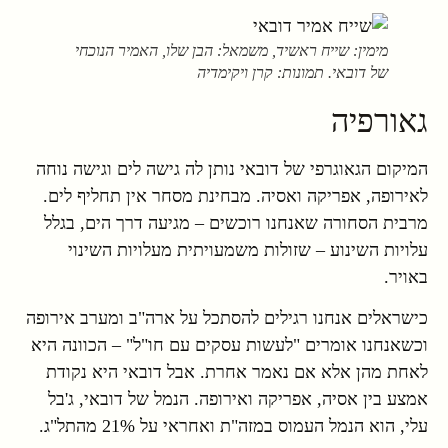
מימין: שייח ראשיד, משמאל: הבן שלו, האמיר הנוכחי
של דובאי. תמונות: קרן ויקימדיה
גאורפיה
המיקום הגאוגרפי של דובאי נותן לה גישה לים וגישה נוחה
לאירופה, אפריקה ואסיה. מבחינת מסחר אין תחליף לים.
מרבית הסחורה שאנחנו רוכשים – מגיעה דרך הים, בגלל
עלויות השינוע – שזולות משמעויתית מעלויות השינוי
באויר.
כישראלים אנחנו רגילים להסתכל על ארה"ב ומערב אירופה
וכשאנחנו אומרים "לעשות עסקים עם חו"ל" – הכוונה היא
לאחת מהן אלא אם נאמר אחרת. אבל דובאי היא נקודת
אמצע בין אסיה, אפריקה ואירופה. הנמל של דובאי, ג'בל
עלי, הוא הנמל העמוס במזה"ת ואחראי על 21% מהתל"ג.