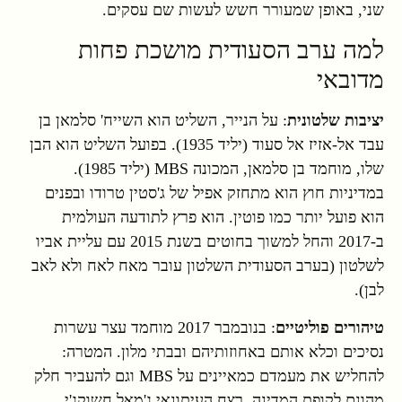
שני, באופן שמעורר חשש לעשות שם עסקים.
למה ערב הסעודית מושכת פחות
מדובאי
יציבות שלטונית
: על הנייר, השליט הוא השייח' סלמאן בן
עבד אל-אזיז אל סעוד (יליד 1935). בפועל השליט הוא הבן
שלו, מוחמד בן סלמאן, המכונה MBS (יליד 1985).
במדיניות חוץ הוא מתחזק אפיל של ג'סטין טרודו ובפנים
הוא פועל יותר כמו פוטין. הוא פרץ לתודעה העולמית
ב-2017 והחל למשוך בחוטים בשנת 2015 עם עליית אביו
לשלטון (בערב הסעודית השלטון עובר מאח לאח ולא לאב
לבן).
טיהורים פוליטיים
: בנובמבר 2017 מוחמד עצר עשרות
נסיכים וכלא אותם באחוזותיהם ובבתי מלון. המטרה:
להחליש את מעמדם כמאיינים על MBS וגם להעביר חלק
מהונם לקופת המדינה. רצח העיתונאי ג'מאל חשוקג'י