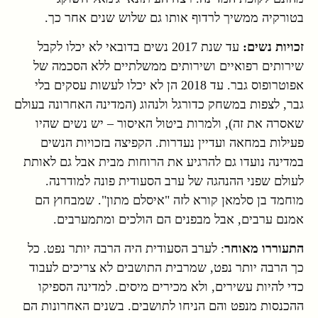
בטורקיה ממשיך לרדוף אותו גם שלוש שנים אחר כך.
זכויות נשים:
עד שנת 2017 נשים בדובאי לא יכלו לקבל
שירותים רפואיים ושירותים ממשלתיים ללא הסכמה של
אפוטרופוס גבר. עד 2018 הן לא יכלו לעשות עסקים בלי
גבר, לצפות במשחק כדורגל ולנהוג (המדינה האחרונה בעולם
שאסרה את זה), ולמרות ביטול האיסור – יש נשים שהיו
פעילות במחאה ועדיין נעדרות. הקפיצה בזכויות הנשים
במדינה נועדו גם להרגיע את הרוחות מבית אבל גם לאותת
לעולם שפני ההנהגה של ערב הסעודית פונה למודרנה.
מוחמד בן סלמאן קורא לזה "איסלם מתון". שמבחוץ הם
אמנם ערבים, אבל מבפנים הם הולכים ומתמערבים.
התעוררו מאוחר
: לערב הסעודית היה הרבה יותר נפט. כל
כך הרבה יותר נפט, שמרבית התושבים לא צריכים לעבוד
כדי להיות עשירים, ולא מכירים מיסים. למדינה הספיקו
ההכנסות מנפט והם הניחו לתושבים. בשנים האחרונות הם