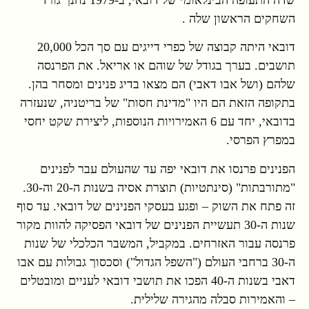
שדה התעופה הבינלאומי של דובאי, ב-1979 נחנך גורד
השחקים הראשון שלה .
דובאי היתה קבוצה של כפרי דייגים עם סך הכל 20,000
תושבים. בערך בגודל של שוהם או אריאל. את הפרנסה
שלהם (ושל אבו דאבי) הם מצאו בדיג פנינים ומסחר בהן.
בתקופה הזאת הם היו "מדינת חסות" של בריטניה, שנעזרה
בדובאי, יחד עם 6 האמירויות הנוספות, ליצירת שקט יחסי
במפרץ הפרסי.
הפנינים פרנסו את דובאי יפה עד שהעולם עבר לפנינים
"מתורבתות" (סינתטיות) תוצרת אסיה בשנות ה-20 וה-30.
זה פתח את השוק – ופגע בעסקי הפנינים של דובאי. עד סוף
שנות ה-30 תעשיית הפנינים של דובאי הפסיקה להוות מקור
פרנסה עבור האזרחים. במקביל, המשבר הכלכלי של שנות
ה-30 ברחבי העולם ("השפל הגדול") וסכסוך גבולות עם אבו
דאבי בשנות ה-40 הפכו את תושבי דובאי לעניים ומובטלים
– והאמירות סבלה מהגירה שלילית.