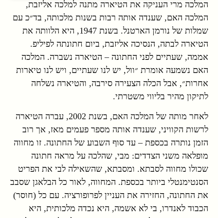
המלכה מרי העניקה את הטיארה מתנה למלכה אליזבת,
המלכה האם, שענדה אותה רבות בשנות מלכותה, בד״כ עם
שמלות של נורמן הארטנל. בשנת 1947, היא הלוותה את
הטיארה לבתה, הנסיכה אליזבת, ביום חתונתה לפיליפ.
אממה, שעתיים לפני החתונה – הטיארה נשברה. המלכה
האם נשמעה אומרת ״וול, יש לנו שעתיים, ויש לנו טיארות
אחרות״, אבל הכלה הצעירה סירבה, והטיארה נשלחה
לתיקון מהיר בליווי משטרתי.
לאחר מותה של המלכה האם, בשנת 2002, עברה הטיארה
לרשות הקוויני, שענדה אותה מספר פעמים מאז, אך רוב
הזמן נותרה בכספת – עד סוף השבוע של החתונה. זו מחווה
מופלאה משני הצדדים: מבי, שהלכה על מראה חתונה
שכולו מחווה לסבתא. ומסבתא, שהשאילה לבי את הפריט
הסנטימנטלי ביותר בכספת. המחווה, לאור כל הבלאגן שסבב
את החתונה, החזירה את העניין לפרופורציה. עם כל (חוסר)
הכבוד לאנדרו, בי לא אשמה, היא נכדה מלכותית, היא