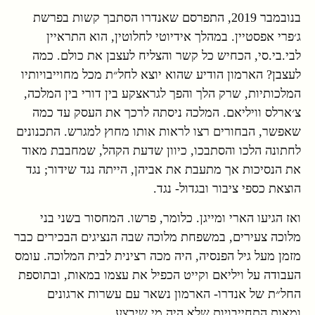
בנובמבר 2019, התפרסם שאנדרו הסתבך קשות בפרשת
ג׳פרי אפסטיין. במהלך אידיוטי לחלוטין, הוא התראיין
לבי.בי.סי, הכחיש כל קשר והצליח לעצבן את כולם. כמה
לעצבן? הארמון הודיע שהוא יוצא לחל״ת מכל מחוייבויותיו
המלכותיות, שרק הלך והפך לגראצקע בין דורי בין המלכה,
צ׳ארלס וויליאם. המלכה ניסתה לרכך את העסק עד כמה
שאפשר, הבחורים רצו לראות אותו מחוץ למגרש. התכנונים
לחתונה הלכו והסתבכו, כיוון שדעת הקהל, שמחבבת מאוד
את הנסיכות אך מתעבת את אביהן, הייתה נגד שידור; נגד
הוצאת כספי ציבור ובגדול- נגד.
ואז הגיעו הארי ומייגן. כלומר, פרשו. המחסור בשני בני
מלוכה צעירים, במשפחת מלוכה שבה הנציגים הבכירים כבר
מזמן מעל גיל הפנסיה, היה מכה רצינית לבית המלוכה. עומס
העבודה על ויליאם וקייט הכפיל את עצמו במאות, ובתוספת
החל״ת של אנדרו- הארמון נשאר עם עשרות ארגונים
ומאות התחייבויות שלא היה מי שיבצע.