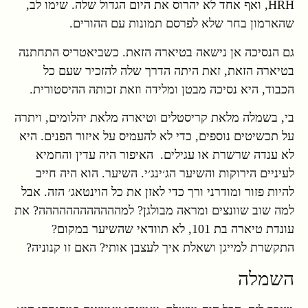
HRH, ואף אחד לא יהרוס את היום הגדול שלה. שימו לב,
שהארמון בחר שלא לפרסם תמונות עם ההורים.
גם הנסיכה אן נישאה בטיארה הזאת. כשביאטריס התחתנה
בטיארה הזאת, זאת היתה הדרך שלה להזכיר שעם כל
הכבוד, היא נסיכה מבטן ומלידה וזאת זכותה ההיסטורית.
בי, בשמלה מלאת קריסטלים וטיארה מלאת יהלומים, ויתרה
על תכשיטים נוספים, כדי לא להעמיס על איזור הפנים. היא
לא ענדה שרשרת או עגילים. האיפור היה עדין והחמיא
לעיניים הירוקות והשיער הג׳ינג׳י. השיער. הוא היה חייב
להיות פזור ומודרני ורך כדי לאזן את כל הוינטאג׳ הזה. אבל
למה שוב שוונצים ומראה מבולגן? למהההההההההההה? את
עונדת טיארה בת 101, לא תוודאי שהשיער במקום?
התקשרת למייגן ושאלת איך לעצבן אותי? האם זו קנוניה?
השמלה