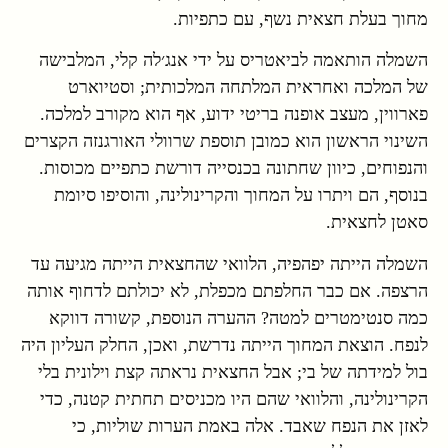
מחוך בעלת חצאית נשף, עם כתפיות.
השמלה הותאמה לביאטריס על ידי אנג׳לה קלי, המלבישה
של המלכה ואחראית המלתחה המלכותית; וסטיוארט
פארווין, מעצב אופנה בריטי ידוע, אף הוא מקורב למלכה.
השינוי הראשון הוא כמובן תוספת שרוולי האורגנזה הקצרים
והנפוחים, כיוון שחתונה בכנסייה דורשת כתפיים מכוסות.
בנוסף, הם ויתרו על המחוך והקרינולינה, והוסיפו סיומת
סאטן לחצאית.
השמלה הייתה יפהפיה, הלוואי שהחצאית הייתה מגיעה עד
הרצפה. אם כבר החלפתם מכפלת, לא יכולתם לדחוף אותה
כמה סנטימטרים למטה? ההערה הנוספת, קשורה דווקא
לנפח. הוצאת המחוך הייתה נדרשת, ואכן, החלק העליון היה
בול למידתה של בי; אבל החצאית נראתה קצת וילונית בלי
הקרינולינה, והלוואי שהם היו מכניסים תחתית קטנה, כדי
לאזן את הנפח שאבד. אלה באמת הערות שוליות, כי