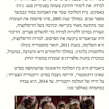
למידה. את לימודי התיכון עשתה בפנימיית סנט. ג׳ורג׳
באסקוט. בית המלוכה שמר את האבחנה בסוד כבמשך
מספר שנים. במהלך שנת 2005, פרגי פרסמה את העובדה
שבי מתקשה מאוד בקריאה וכתיבה בשל הדיסלקציה,
ונעזרת במרכז ללקויות למידה כדי להשלים פערים. הדיבור
היה שביאטריס ביקשה את הפרסום. למרות הדיסלקציה,
היא השלימה, בשנת 2011, תואר בהסטוריה בקולג׳
גולדסמית בלונדון. במהלך הלימודים היא התנדבה, במקביל,
כמוכרת בחנות סלפרידג׳ס ועובדת במשרד החוץ.
ביאטריס היא בת המלוכה הראשונה שהשתתפה בסרט
שאינו דוקומנטרי, והייתה ניצבת בסרט ״ויקטוריה הצעירה״,
על חייה של המלכה ויקטוריה. עד 2014, היא עבדה
כמתמחה באולפני סוני.