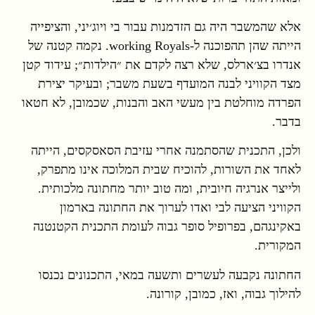
אלא שהמשבר היה גם הזדמנות עבור בי ויוג׳יני, והציפייה
הייתה שהן תהפוכנה ל-working Royals. נקמה קטנה של
אנדרו בצ׳ארלס, שלא רצה לקדם את ״הילדות״; עידוד קטן
מצד הקוויני לבנה המועדף בשעת משבר; ובעיקר יצירת
הפרדה מוחלטת בין מעשי האב והבנות, שכמובן, לא חטאו
בדבר.
ולכן, התכנית שהסתמנה אחרי עזיבת הסאסקסים, הייתה
לאחד את השורות, להוכיח שבית המלוכה אינו מתפרק,
ולייצר אנרגיה חיובית, ומה טוב יותר מחתונה מלכותית.
הקוויני הציעה לבי ואדו לערוך את החתונה בארמון
באקינגהם, בפרופיל סופר גבוה לעומת התכנית הקטנטנה
המקורית.
החתונה נקבעה לעשרים ותשעה במאי, התכנונים נכנסו
להילוך גבוה, ואז, כמובן, קורונה.