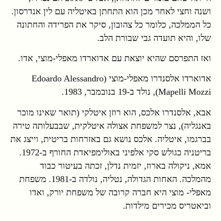
ושנה וחצי לאחר מכן הוא התחתן באיטליה עם לין אנדרסון.
כל הממלכה, כלומר כל צהובון, סיקר את הפרידה והחתונה
שלו, והיא תועדה גבי שבורת הלב.
ואז התפרסם שהיא יוצאת עם אדוארדו מאפלי-מוצי, אדו.
אדוארדו אלסנדרו מאפלי-מוצי (Edoardo Alessandro
Mapelli Mozzi), נולד ב-19 בנובמבר, 1983.
אבא, אלסנדרו אלכס, הוא רוזן איטלקי (תואר שאינו מוכר
באנגליה), נצר למשפחת אצולה איטלקית, שבבעלותה טירה
בברגמו, איטליה. אלכס נושא גם באזרחות בריטית, וייצג את
בריטניה כגולש סקי אלפיני באולימפיאדת החורף ב-1972.
אמא, ניקולה בארוז, יזמית נדלן, זכתה בעיטור כבוד
מהמלכה. האחות הגדולה, נטליה, נולדה ב-1981. משפחת
מאפלי- מוצי היא חברה קרובה של משפחת יורק, ואדו
וביאטריס מכירים מילדות.