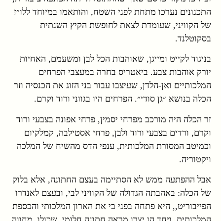
התכנונים נערכו מתחת לפני השטח, והותאמו במיוחד ללו״ז
של הקוויני, שעומדת לצאת לחופשת הקיץ השנתית
בסקוטלנד.
בניגוד לקייט ומייגן, שאוהבות הכל לבן ומשעמם, האחיות
יורק אוהבות צבע. ביאטריס בחרה במעצבי הפרחים
המלכותיים ואן-הלדן, שעיצבו עבור בני הזוג את הכנסיה וזר
הכלה בנושא ״גן סודי״. הפרחים היו בגווני ורוד וקרם.
זר הכלה היה מורכב מפרחי יסמין, פרחי אפונה בצבעי ורוד
וקרם, ורדים בצבעי ורוד ולבן, פרחי אסטילבה, קמלקיום
וכמיטב המסורת המלכותית, ענפי הדס מהשיח של המלכה
ויקטוריה.
אבל ההפתעה ממש לא הסתיימה בעצם החתונה, אלא בלוק
של הכלה: באהבתה הגדולה של הקוויני לבי, ובעצם לאנדרו
הפייבוריט,, היא פתחה בפני בי את הארון המלכותי והכספת
המלכותית, ויחד הן יצרו מראה חתונה חלומי, שכולו מחווה