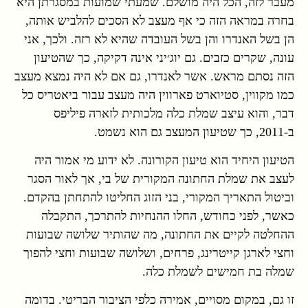
מעבר לזה, הכל היה מושלם. שמעתי שמועות במסגרתן היא
בחרה במראה הזה כי אף מעצב לא הסכים להלביש אותה,
הן בשל האנדרו והן בשל העובדה שהיא לא רזה. ולכך, אני
עונה, שקרים כזבים. גם יוג׳יני אינה דקיקה, כך שהטיעון
הזה נסתם מראש. אשר לאנדרו, גם אם לא היה נמצא מעצב
כמו מקווין, סטיוארט פארווין היה מעצב עבור ביאטריס כל
דבר, והוא עיצב שמלת כלה מלכותית לזארה פיליפס
ב-2011, כך שטיעון המעצב גם הוא נשמט.
הטיעון היחיד הוא טיעון הקורונה. לא ידוע מי אמור היה
לעצב את שמלת החתונה המקורית של בי, אך לאור הסגר
וביטול התאריך המקורי, בני הזוג החליטו להתחתן בהקדם.
כאשר, לפני כחודש, החלו ההנחיות להתרכך, התקבלה
ההחלטה לקיים את החתונה, מה שהותיר שלושה שבועות
וחצי לארגן קייטרינג, פרחים, ושלושה שבועות וחצי להפוך
שמלה בת חמישים לשמלת כלה.
זו גם, במקום מסויים, אמירה כלפי הציבור הבריטי. בדומה