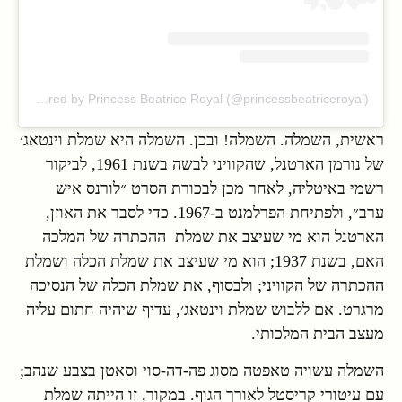
A post shared by Princess Beatrice Royal (@princessbeatriceroyal)
ראשית, השמלה. השמלה! ובכן. השמלה היא שמלת וינטאג׳
של נורמן הארטנל, שהקוויני לבשה בשנת 1961, לביקור
רשמי באיטליה, לאחר מכן לבכורת הסרט ״לורנס איש
ערב״, ולפתיחת הפרלמנט ב-1967. כדי לסבר את האוזן,
הארטנל הוא מי שעיצב את שמלת ההכתרה של המלכה
האם, בשנת 1937; הוא מי שעיצב את שמלת הכלה ושמלת
ההכתרה של הקוויני; ולבסוף, את שמלת הכלה של הנסיכה
מרגרט. אם ללבוש שמלת וינטאג׳, עדיף שיהיה חתום עליה
מעצב הבית המלכותי.
השמלה עשויה טאפטה מסוג פה-דה-סוי וסאטן בצבע שנהב;
עם עיטורי קריסטל לאורך הגוף. במקור, זו הייתה שמלת