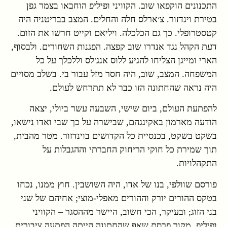
התכנונים הוקפאו שוב. הקוויני ופיליפ הוחבאו בצמר גפן
בטירת וינדזור. צ׳ארלס חלה והחלים. המצב בבריטניה היה
קטסטרופלי. כך גם הכלכלה. ויליאם וקייט חרשו את הזום.
דעת הקהל נגד אנדרו שוב קפצה. הפגנות השחורים. ולבסוף,
הארי ומייגן הצליחו להגיע ללוס אנג׳לס וללכלך על כל
המשפחה. המצב, שוב, היה חסר מזל עבור בי. בשלב מסויים
היה נראה שהחתונה הזו כבר לא תתרחש לעולם.
להפתעת העולם, ביום שישי, השבעה עשר ביולי, יצאה
הודעה מארמון באקינגהם, שבישרה על כך שבי ואדו נישאו,
בשקט בשקט, בכנסיית כל הקדושים בוינדזור. מטר מהבית,
תוך שמירת כל חוקי הריחוק החברתי וההגבלות על
התקהלויות.
פורסם שוולפי, בנו של אדו, היה השושבין. חוץ ממנו, נכחו
בטקס ההורים יורק וההורים מאפלי-מוצי; אחיהם של שני
בני הזוג; ובעיקר, הכי חשוב, היישר מההסגר – הקוויני
ופיליפ. מקור פרסם שאף שהחתונה הייתה הפתעה ציבורית,