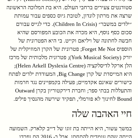
סטודנטים צעירים ברחבי העולם. היא בת המלוכה הראשונה
שרצה את מרתון לונדון, לטובת גיוס כספים עבור עמותת
״ילדים במשבר״ (Children In Crisis). כדי לגייס עבורם
סכום כסף נוסף, היא מכרה את הכובע המפורסם שהיא
חבשה לחתונה של ויליאם וקייט. בי היא הפטרונית של
הוספיס Forget Me Not; פטרונית של הקרן המוזיקלית של
יורק (York Musical Society); פטרונית מלכותית של מרכז
הלן ארקל לדיסלקציה (Helen Arkell Dyslexia Centre);
היא המייסדת של קרן Big Change, המעודדת ילדים לפתח
כישורים שאינם אקדמיים; פעילה בקמפיינים נגד חרמות
והתעללות בבתי ספר; וחברת דירקטוריון בקרן Outward
Bound לחינוך לא פורמלי, תפקיד שירשה מהנסיך פיליפ.
חיי האהבה שלה
במשך עשור, היא הייתה בת זוגו של דייב קלארק. השמועה
הייתה שהם עומדים להתחתן, אבל ב- 2016 הם נפרדו,