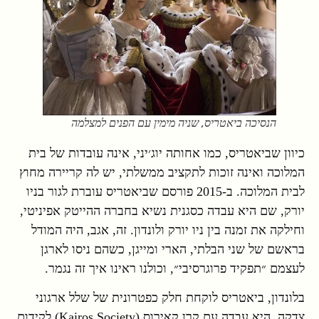
הנסיכה ביאטריס, שניה מימין עם הפנים למצלמה
כיוון שביאטריס, כמו אחותה יוג׳יני, אינה עובדות של בית
המלוכה ואינה זוכות לתקציב ממשלתי, יש לה קריירה מחוץ
לבית המלוכה. ב-2015 פורסם שביאטריס עוברת לגור בניו
יורק, שם היא עבדה כסגנית נשיא בחברה ההייטק אפיניטי,
וחילקה את זמנה בין ניו יורק ולונדון. זה, אגב, היה המודל
בראשם של שני הבלתי, הארי ומייגן, כשהם ניסו לארגן
לעצמם ״תפקיד פרוגרסיבי״, וכולנו ראינו איך זה נגמר.
בלונדון, ביאטריס לוקחת חלק כפטרונית של שלל ארגוני
צדקה. היא עבדה עם קרן קאירוס (Kairos Society) לקידום