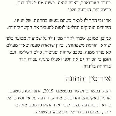
בוגרת הארווארד, דארה הואנג. בשנת 2016 נולד בנם,
כריסטופר, המכונה וולפי.
אדו ובי התחילו לצאת כשהם נפגשו בחתונה. של יוג׳יני.
הידידים הותיקים החליטו לנסות להעביר את הקשר לזוגיות.
כמובן, כמובן, שמיד לאחר מכן נולד גל שמועות מכוער כלפי
שהיא ״הורסת משפחות״, כיוון שדארה טענה שאדו מעולם
לא נפרד ממנה. בסבב שיחות ופגישות, כולם השלימו, ועם
הזמן בי הכירה גם את וולפי ואפילו פינתה עבורו חדר
בדירתה בלונדון.
אירוסין וחתונה
והנה, בעשרים וששה בספטמבר 2019, התפרסמה, מטעם
ארמון באקינגהם והדוכסים מיורק, הודעה על אירוסיהם של
בי ואדו. בהודעה נמסר שבי ואדו התארסו מעט מוקדם
יותר, במסגרת בילוי של סופשבוע באיטליה.