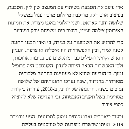
אדו עיצב את הטבעת בשיתוף עם המעצב שון ליין. הטבעת,
בעיצוב ארט דקו, מורכבת מיהלום מרכזי עגול במשקל
שלושה וחצי קאראט, ושני יהלומי באגט מצדיו. את תמונות
האירוסין צילמה יוג׳יני, בחצר בית משפחת יורק בוינדזור.
כדי להרגיע את השמועות על בגידה, בי ואדו תכננו חתונה
קטנה למדי, ובין האפשרויות היו איטליה או צרפת. העניין
הוא שהקוויני והפיליפ כבר מתקשים עם נסיעות ארוכות,
ולכן האפשרות הבאה הייתה לונדון. הקונספט היה פרופיל
נמוך. בי הודיעה שהיא לא מעוניינת בחתונה מלכותית
מסורתית בוינדזור, שבה נערכו חתונותיהם של שלושה
נסיכים בשנה. חתונתה של יוג׳יני, ב-2018, עוררה ביקורת
מסויימת בשל תקציב האבטחה, ובי העדיפה שלא להוציא
כספי ציבור.
ובעוד ביאטריס ואדו נכנסים עמוק לתכנונים, הגיע נובמבר
2019, ואיתו שרשרת מופרעת של טוויסטים בעלילה.