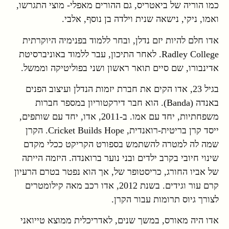
כמו הוריה של ביאטריס, גם ההורים מאפלי- מוצי התגרשו,
ואמו, ניקי, נישאה שנית וילדה בן נוסף, אלבי.
אדו חלם להיות יזם נדלן, ובחר ללמוד בפנימיה היוקרתית
Radley College. לאחר התיכון, עבר ללמוד באוניברסיטת
אדינבורו, שם סיים תואר ראשון ושני בפוליטיקה וממשל.
בגיל 23, אדו הקים את חברת יזמות הנדלן ועיצוב הפנים
באנדה (Banda). הוא חבר דירקטוריון במספר חברות
משפחתיות, יחד עם אמו. ב-2011, אדו, יחד עם שותפים,
ייסד קרן בריטית-רואנדית, Cricket Builds Hope. הקרן
שמה לה למטרה להשתמש בספורט הקריקט ככלי מקדם
שינוי חיובי בקרב ילדים ובני נוער ברואנדה. היזמה הייתה
של אביו החורג, כריסטופר של, אך הוא נפטר בטרם הרעיון
קרם עור וגידים. בשנת 2012, אדו רכב מאה קילומטרים
לצורך גיוס תרומות עבור הקרן.
אדו היה מאורס, במשך שנים, לאדריכלית ממוצא טייואני