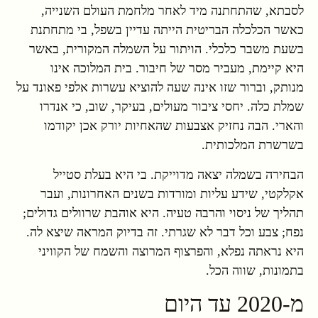
לסבתא, שהתחתנה מיד לאחר מלחמת העולם השנייה,
כאשר הכלכלה הבריטית הייתה עדיין בשפל, בי מתחתנת
בשעת משבר כלכלי. הויתור על השמלה המקורית, באשר
היא קיימת, מעביר מסר של חיבור. בית המלוכה אינו
מנותק, וברור שזו אינה שעה להוציא עשרות אלפי פאונד על
שמלת כלה. יחסי ציבור מעולים, בעיקר, שוב, כי אנדרו
והארי. הבה נחזיק אצבעות שהאחיות יורק אכן יקודמו
בשרשרת המלכותית.
הבחירה בשמלה יצאה מדוייקת. בי היא בעלת סטייל
אקלקטי, שידע עליות ומורדות בשנים האחרונות, ועבר
תהליך של ניסוי והרבה טעיה. היא אוהבת שרוולים גדולים;
נפח; צבע וכל דבר לא שגרתי. זה בדיוק המראה שיצא לה.
היא נראתה נפלא, והפרצוף המרוצה והשמח של הקוויני
בתמונות, שווה הכל.
מ-2020 עד היום