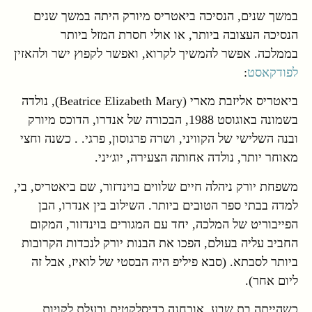
במשך שנים, הנסיכה ביאטריס מיורק היתה במשך שנים
הנסיכה העצובה ביותר, או אולי חסרת המזל ביותר
בממלכה. אפשר להמשיך לקרוא, ואפשר לקפוץ ישר ולהאזין
לפודקאסט
:
ביאטריס אליזבת מארי (Beatrice Elizabeth Mary), נולדה
בשמונה באוגוסט 1988, הבכורה של אנדרו, הדוכס מיורק
ובנה השלישי של הקוויני, ושרה פרגוסון, פרגי. . כשנה וחצי
מאוחר יותר, נולדה אחותה הצעירה, יוג׳יני.
משפחת יורק ניהלה חיים שלווים בוינדזור, שם ביאטריס, בי,
למדה בבתי ספר הטובים ביותר. השילוב בין אנדרו, הבן
הפייבוריט של המלכה, יחד עם המגורים בוינדזור, המקום
החביב עליה בעולם, הפכו את הבנות יורק לנכדות הקרובות
ביותר לסבתא. (סבא פיליפ היה הבסטי של לואיז, אבל זה
ליום אחר).
כשהייתה בת שבע, אובחנה כדיסלקטית ובעלת לקויות