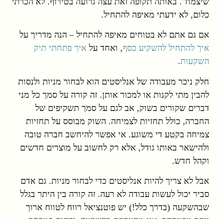
שיצמח". באותה תקופה זאת עצה גרועה בטירוף. לא הכרתי
כלום, לא ידעתי מאיפה להתחיל.
אם גם אתם לא בטוחים מאיפה להתחיל – הנה מדריך על
איך להתחיל להשקיע כסף
, ואחד על
איך פתחתי תיק
השקעות
.
חלק ניכר מעבודה של אנליסטים הוא לבחור מניות ולנסות
להבין מתי לקנות או למכור אותן. זה קורה על סמך כל מני
דברים שקורים בשוק, אב לגם על סמך תשקיפים של
החברה, כולל תחזיות לצמיחה. השוק מבוסס על תחזיות
צמיחה בקטע די משוגע. אי אפשר להיחשב חברה טובה
ולהישאר באותו גודל, אלא רק לחשוב על מוצרים חדשים
וקהל חדש.
אבל לא צריך להיות אנליסטים כדי לבחור מניות. גם אדם
סביר יכול לעשות עבודה לא רעה. זה קורה בין היתר בגלל
שבהשקעה (בדרך כלל!) יש פוטנציאל רווח לטווח ארוך