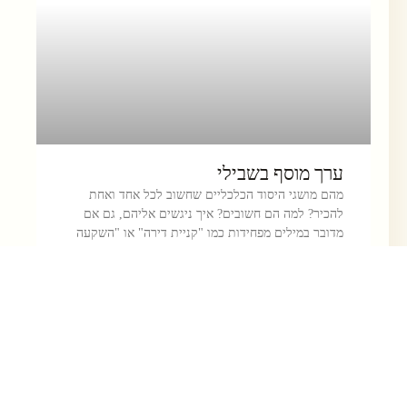
ערך מוסף בשבילי
מהם מושגי היסוד הכלכליים שחשוב לכל אחד ואחת
להכיר? למה הם חשובים? איך ניגשים אליהם, גם אם
מדובר במילים מפחידות כמו "קניית דירה" או "השקעה
בבורסה"?
המשך קריאה »
ליאת זמיר
גידול פטריות מאכל