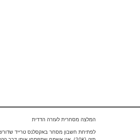
המלצה מסחרית לעזרה הדדית
לפתיחת חשבון מסחר באקסלנס טרייד שדורשים
תיק (20K). אני אשמח שתפתחו אותו דרך 