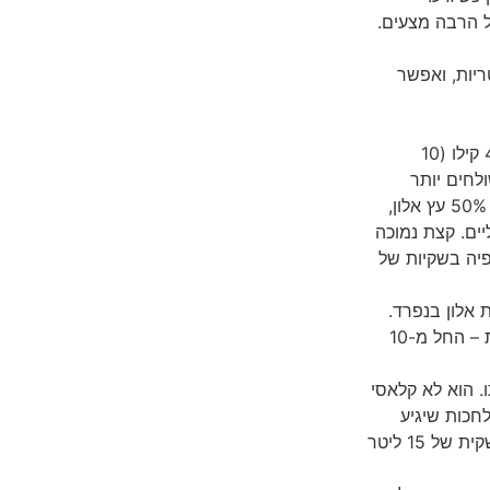
על הרבה מצעים.
יות, ואפשר
זה מה שאני הזמנתי הפעם: שק של 4.5 קילו (10
ולחים יותר
) זה 50% עץ אלון,
ליים. קצת נמוכה
פיה בשקיות של
 אלון בנפרד.
הבעיה שאין יצרן שמתעסק עם שניהם, והכמויות גדולות – החל מ-10
. הוא לא קלאסי
לחכות שיגיע
משלוח מאמזון, וגם עולים פחות: נסורת מחנות חיות. שקית של 15 ליטר