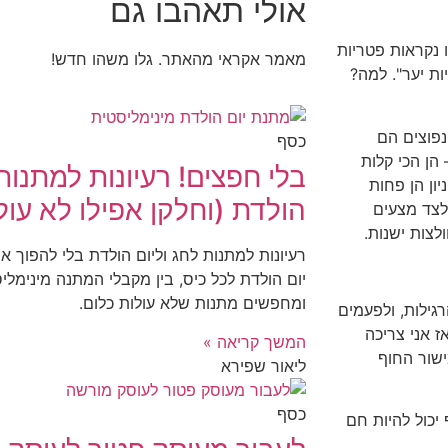
אולי תאהבו גם
 נקראות פטריות
מאמר אקראי מהאתר. גלו משהו חדש!
ת יער". למה?
פוצים הם
כסף
 הן הכי קלות
בלי חפצים! רעיונות למתנות 
יון הן פחות
הולדת (וחלקן אפילו לא עול
לצד מצעים
ולצות ישנות.
רעיונות למתנות לחג וליום הולדת בלי להפוך א
יום הולדת לכל כיס, בין מקבלי המתנה מינימל
ומחפשים מתנות שלא עולות כלום.
גילות, ולפעמים
ז אני צריכה
המשך קריאה »
ישור החוף
ליאור שפירא
כסף
יכול להיות חם