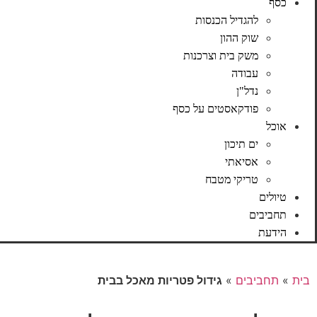
כסף
להגדיל הכנסות
שוק ההון
משק בית וצרכנות
עבודה
נדל"ן
פודקאסטים על כסף
אוכל
ים תיכון
אסיאתי
טריקי מטבח
טיולים
תחביבים
הידעת
בית
»
תחביבים
»
גידול פטריות מאכל בבית