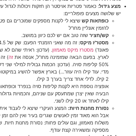
מצע גידול
: כאמור פטריות אויסטר הן חזקות ויכולות לגדול 
יש שלושה מצעים פופולריים:
כופתאות קש
שיצא לי לקנות מספקים שמוכרים גם פטר
להזמין אונליין מחו"ל
קש/חציר
שזה טוב אם יש לכם כיוון במושב.
מסטר'ז מיקס:
פאונד)
מסטרז מיקס מאמזון
. (עדכון: ראיתי שהם לא ש
לארץ. בפעם הבאה שמזמינה מחו"ל, אנסה את
זה
50% קליפות סויה. (עדכון: הכמות גבולית למילוי שני ד
מדי. עוד קילו היה עוזר…) בארץ אפשר להשיג במיקוטו
2 קילו. לדלי אחד צריך בערך 3 קילו.
אופציה נוספת היא לקנות קליפות סויה בנפרד וכופתאות
קילו לאחד או 20 קילו לשני.
נסורת מחנות חיות:
המצע העיקרי שיצא לי לעבוד איתו
אבל הוא מאוד זמין לאנשים שגרים בעיר ואין להם זמן 
מספיקה ומשאירה קצת עודף.