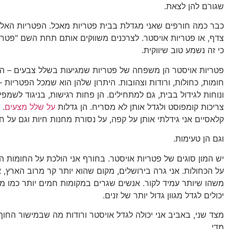
שגורם להן לצאת.
כבר כמה חורפים שאני מגדלת בבית פטריות מאכל. הפטריות האלו
צדף, או פטריות אויסטר. לצרכנים משווקים אותם תחת השם "פטריו
כי זה נשמע טוב שיווקית.
פטריות אויסטר הן משפחה של פטריות שמגיעות בשלל צבעים – הנ
חומות, כחולות, ורודות וצהובות. היתרון שלהן הוא שמכל הפטריות –
ונוחות לגידול בבית, גם למתחילים. הן פחות רגישות, בניגוד לשמפינ
צריכות קומפוסט ולגדל אותן לא מסריח. הן גדלות
על שלל מצעים
. 
קלאסיים אני גידלתי אותן על קפה, על נסורת מחנות חיות וגם על ח
וגם הן טעימות.
יש המון סוגים של פטריות אויסטר. בחורף אני הולכת על החומות הר
על הכחולות. אני גרה בירושלים, מקום שהוא יותר קר מרוב הארץ, א
משהו שיותר עמיד לקור. אנשים שגרים במקומות חמים יותר כמו מ
יכולים לגדל מגוון גדול יותר של זנים.
מצד שני, באביב אני יכולה לגדל אויסטר ורודות מה שבמישור החוף 
מדי.