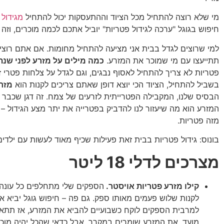
מי שלא רוצה להתחיל מכל הציוד וההתעסקות יכול להתחיל
מגידול 
חיפוש בגוגל "ערכה לגידול פטריות" יוביל אתכם לכמה מוכרים, וזה 
למי שרוצים לגדל בבית אני מציעה להתחיל מחומות. אם אתם רוצים 
תתייעצו עם מי שמוכר את המזרע.
כמה מילים על מזרע לפני שנת
פטריות לא צריך להתחיל לאסוף נבגים, וגם לגדל על צלחות פטרי 
בשביל להתחיל, הציוד הכי יוצא דופן שאתם צריכים לקנות הוא
מזר
הבסיס שלנו, המקבילה הפטרייתית לזרעים של צמח. זה דגן שכבר ה
המזרע הוא מה שיעזור לנו להדביק בפטרייה את יתר מצע הגידול – 
מזה פטריות.
בונוס: גידול פטריות בבית זאת פעילות שכיף מאוד לעשות עם ילדים
מצרכים לדלי 18 ליטר
קילו מזרע פטריות אויסטר.
הספקים שלי מתחלפים כל עונה, 
לקנות שלוש פעמים מאותו ספק. גם פה – חיפוש גוגל יביא 
למרבית הספקים לוקח כשבועיים להביא את המזרע, אז תתאר
מועד. את המזרע שומרים במקרר, אבל כדאי שהכל יהיה מוכן 